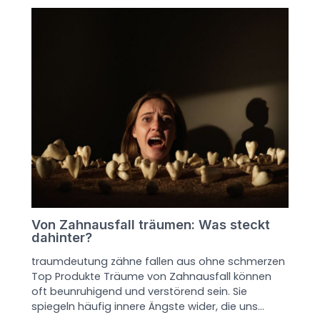
Von Zahnausfall träumen: Was steckt
dahinter?
traumdeutung zähne fallen aus ohne schmerzen
Top Produkte Träume von Zahnausfall können
oft beunruhigend und verstörend sein. Sie
spiegeln häufig innere Ängste wider, die uns…