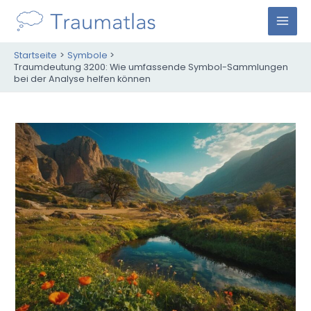
Zum
Inhalt
M
springen
Startseite
Symbole
A
Traumdeutung 3200: Wie umfassende Symbol-Sammlungen
bei der Analyse helfen können
I
N
M
E
N
U