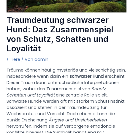
Traumdeutung schwarzer
Hund: Das Zusammenspiel
von Schutz, Schatten und
Loyalität
/
Tiere
/ Von
admin
Träume können häufig mysteriös und vielschichtig sein,
insbesondere wenn darin ein
schwarzer Hund
erscheint.
Dieser Traum kann unterschiedliche Interpretationen
haben, wobei das Zusammenspiel von
Schutz,
Schatten und Loyalität
eine zentrale Rolle spielt.
Schwarze Hunde werden oft mit starkem Schutzinstinkt
assoziiert und stehen in der Traumdeutung für
Wachsamkeit und Vorsicht. Doch ebenso kann die
dunkle Erscheinung
Ängste und Unsicherheiten
hervorrufen, indem sie auf verborgene emotionale
Konflikte hinweist. Die Symbolik hängt eng mit