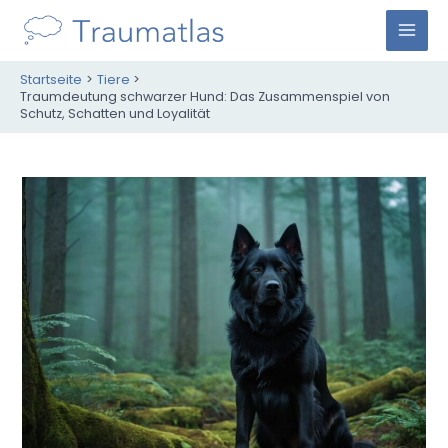
Zum
Inhalt
M
springen
Startseite
Tiere
A
Traumdeutung schwarzer Hund: Das Zusammenspiel von
Schutz, Schatten und Loyalität
I
N
M
E
N
U