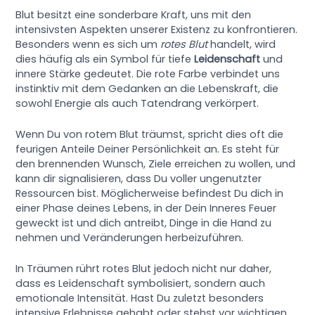
Blut besitzt eine sonderbare Kraft, uns mit den
intensivsten Aspekten unserer Existenz zu konfrontieren.
Besonders wenn es sich um
rotes Blut
handelt, wird
dies häufig als ein Symbol für tiefe
Leidenschaft
und
innere Stärke gedeutet. Die rote Farbe verbindet uns
instinktiv mit dem Gedanken an die Lebenskraft, die
sowohl Energie als auch Tatendrang verkörpert.
Wenn Du von rotem Blut träumst, spricht dies oft die
feurigen Anteile Deiner Persönlichkeit an. Es steht für
den brennenden Wunsch, Ziele erreichen zu wollen, und
kann dir signalisieren, dass Du voller ungenutzter
Ressourcen bist. Möglicherweise befindest Du dich in
einer Phase deines Lebens, in der Dein Inneres Feuer
geweckt ist und dich antreibt, Dinge in die Hand zu
nehmen und Veränderungen herbeizuführen.
In Träumen rührt rotes Blut jedoch nicht nur daher,
dass es Leidenschaft symbolisiert, sondern auch
emotionale Intensität. Hast Du zuletzt besonders
intensive Erlebnisse gehabt oder stehst vor wichtigen