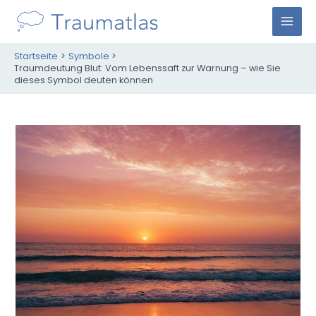
Zum
Inhalt
M
springen
Startseite
Symbole
A
Traumdeutung Blut: Vom Lebenssaft zur Warnung – wie Sie
dieses Symbol deuten können
I
N
M
E
N
U