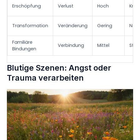
Erschöpfung
Verlust
Hoch
Kraf
Transformation
Veränderung
Gering
Neu
Familiäre
Verbindung
Mittel
Stär
Bindungen
Blutige Szenen: Angst oder
Trauma verarbeiten