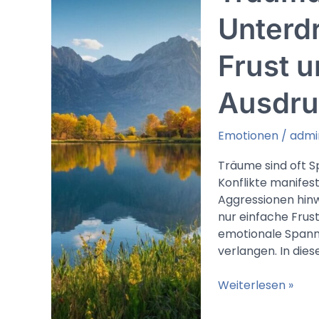
und
innere
Unterd
Alarmbereitschaf
Frust u
Ausdru
Emotionen
/
admi
Träume sind oft S
Konflikte manifes
Aggressionen hinwe
nur einfache Frust
emotionale Spann
verlangen. In die
Traumdeutung
Weiterlesen »
Wutausbruch:
Unterdrückte