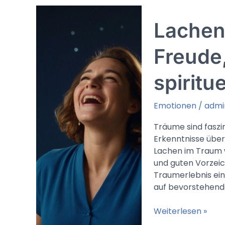
Äußere
Einflüsse,
Lachen
Zurückweisung
oder
ungewollte
Freude
Veränderungen
spiritu
Emotionen
/
admi
Träume sind faszi
Erkenntnisse übe
Lachen im Traum w
und guten Vorzeic
Traumerlebnis eine
auf bevorstehend
Lachen
Weiterlesen »
im