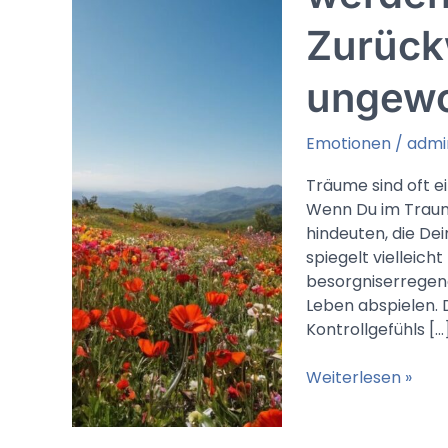
Zurück
ungewo
Emotionen
/
admi
Träume sind oft e
Wenn Du im Traum 
hindeuten, die Dei
spiegelt vielleich
besorgniserregen
Leben abspielen.
Kontrollgefühls […
Traumdeutung
Weiterlesen »
geschubst
werden: