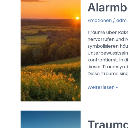
Alarmb
Emotionen
/
admi
Träume über Rake
hervorrufen und r
symbolisieren häu
Unterbewusstsein 
konfrontierst. In
dieser Traumsymbo
Diese Träume sind
Traumdeutung
Weiterlesen »
Raketenangriff:
Drastische
Bedrohungen,
unkontrollierte
Traumd
Ereignisse