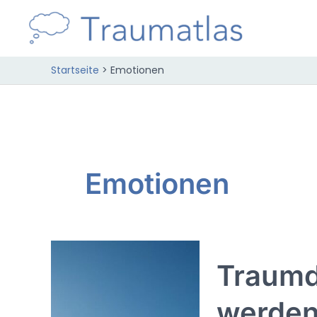
Zum
Inhalt
springen
Startseite
Emotionen
Emotionen
Traumd
werden