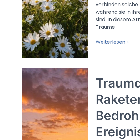
verbinden solche 
während sie in i
sind. In diesem A
Träume
Traumdeutung
Weiterlesen »
Haare
ausreißen:
Stress,
Frust
Traum
oder
verzweifeltes
Loslassen
Raketen
Bedrohu
Ereigni