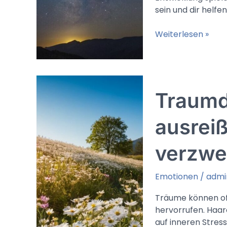
sein und dir helfe
Im
Weiterlesen »
Traum
weinen
(Islam):
Emotionale
Traumd
Läuterung,
Buße
oder
ausreiß
ein
Aufruf
verzwei
zu
spiritueller
Emotionen
/
admi
Erkenntnis
Träume können of
hervorrufen. Haar
auf inneren Stres