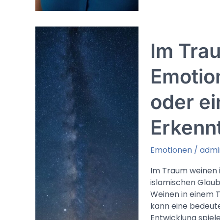
Traum
(Islam):
Freude,
Im Trau
gute
Vorzeichen
oder
Emotio
spirituelle
Erleichterung
oder ei
Erkenn
Emotionen
/
admi
Im Traum weinen i
islamischen Glaube
Weinen in einem 
kann eine bedeuten
Entwicklung spiel