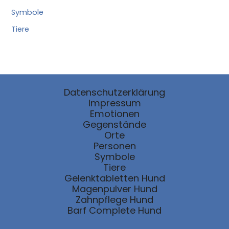
Symbole
Tiere
Datenschutzerklärung
Impressum
Emotionen
Gegenstände
Orte
Personen
Symbole
Tiere
Gelenktabletten Hund
Magenpulver Hund
Zahnpflege Hund
Barf Complete Hund