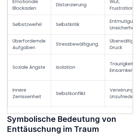
Emotionale
Wut,
Distanzierung
Blockaden
Frustration
Entmutigung,
Selbstzweifel
Selbstkritik
Unsicherheit
Überfordernde
Überwältigun
Stressbewältigung
Aufgaben
Druck
Traurigkeit,
Soziale Ängste
Isolation
Einsamkeit
Innere
Verwirrung,
Selbstkonflikt
Zerrissenheit
Unzufriedenh
Symbolische Bedeutung von
Enttäuschung im Traum