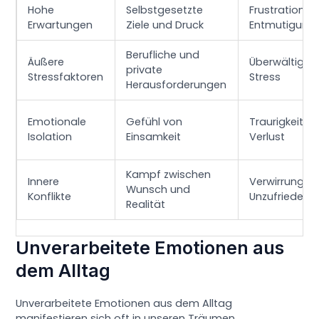
Hohe
Selbstgesetzte
Frustration,
Erwartungen
Ziele und Druck
Entmutigung
Berufliche und
Äußere
Überwältigun
private
Stressfaktoren
Stress
Herausforderungen
Emotionale
Gefühl von
Traurigkeit,
Isolation
Einsamkeit
Verlust
Kampf zwischen
Innere
Verwirrung,
Wunsch und
Konflikte
Unzufriedenhe
Realität
Unverarbeitete Emotionen aus
dem Alltag
Unverarbeitete Emotionen aus dem Alltag
manifestieren sich oft in unseren Träumen,