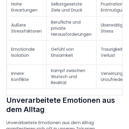
Hohe
Selbstgesetzte
Frustration,
Erwartungen
Ziele und Druck
Entmutigung
Berufliche und
Äußere
Überwältigun
private
Stressfaktoren
Stress
Herausforderungen
Emotionale
Gefühl von
Traurigkeit,
Isolation
Einsamkeit
Verlust
Kampf zwischen
Innere
Verwirrung,
Wunsch und
Konflikte
Unzufriedenhe
Realität
Unverarbeitete Emotionen aus
dem Alltag
Unverarbeitete Emotionen aus dem Alltag
manifestieren sich oft in unseren Träumen,