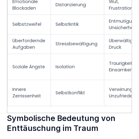
Emotionale
Wut,
Distanzierung
Blockaden
Frustration
Entmutigung,
Selbstzweifel
Selbstkritik
Unsicherheit
Überfordernde
Überwältigun
Stressbewältigung
Aufgaben
Druck
Traurigkeit,
Soziale Ängste
Isolation
Einsamkeit
Innere
Verwirrung,
Selbstkonflikt
Zerrissenheit
Unzufriedenh
Symbolische Bedeutung von
Enttäuschung im Traum