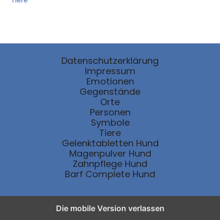
l
e
g
e
i
m
Datenschutzerklärung
M
Impressum
e
Emotionen
h
Gegenstände
r
Orte
h
Personen
u
Symbole
n
Tiere
d
Gelenktabletten Hund
e
Magenpulver Hund
‑
Zahnpflege Hund
H
Barf Complete Hund
a
u
s
Die mobile Version verlassen
h