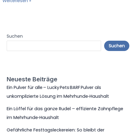
E
Weiterlesen »
m
i
p
n
l
L
i
ö
z
f
Suchen
i
f
e
e
Suchen
r
l
t
f
e
ü
L
r
ö
d
Neueste Beiträge
s
a
u
Ein Pulver für alle – Lucky Pets BARF Pulver als
s
n
g
unkomplizierte Lösung im Mehrhunde‑Haushalt
g
a
i
n
Ein Löffel für das ganze Rudel – effiziente Zahnpflege
m
z
im Mehrhunde‑Haushalt
M
e
e
R
Gefährliche Festtagsleckereien: So bleibt der
h
u