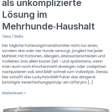
als unkomplizierte
Lösung im
Mehrhunde‑Haushalt
Tiere
/
Bella
Der tägliche FütterungsmarathonWer nicht nur einen,
sondern drei oder vier Hunde versorgt, jongliert bei jeder
Mahlzeit mit Portionen, Allergien, Altersunterschieden und
Vorlieben. Das allein kostet Zeit – und spätestens, wenn
man auch noch Knochenmehl abwiegen oder Jod­spitzen
nachjustieren soll, wird BARF schnell zum Vollzeitjob. Genau
hier schafft das Lucky Pets BARF Pulver das dringend
benötigte Vereinfachungs­prinzip: ein Löffel pro […]
E
Weiterlesen »
i
n
P