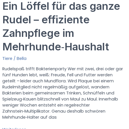
Ein Löffel für das ganze
t
s
Rudel – effiziente
B
Zahnpflege im
A
R
F
Mehrhunde‑Haushalt
P
Tiere
/
Bella
u
l
Rudelspaß trifft Bakterienparty Wer mit zwei, drei oder gar
v
fünf Hunden lebt, weiß: Freude, Fell und Futter werden
e
geteilt – leider auch Mundflora. Wird Plaque bei einem
r
Rudelmitglied nicht regelmäßig aufgelöst, wandern
a
Bakterien beim gemeinsamen Trinken, Schnüffeln und
l
Spielzeug‑Kauen blitzschnell von Maul zu Maul. Innerhalb
s
weniger Wochen entsteht ein regelrechter
u
Zahnstein‑Multiplikator. Genau deshalb schwören
n
Mehrhunde‑Halter auf das
k
o