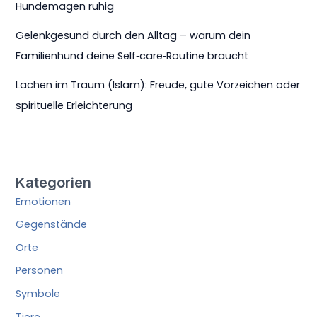
r
Hundemagen ruhig
d
h
e
u
Gelenkgesund durch den Alltag – warum dein
l
n
Familienhund deine Self‑care‑Routine braucht
d
–
e
e
Lachen im Traum (Islam): Freude, gute Vorzeichen oder
‑
f
spirituelle Erleichterung
H
f
a
i
u
z
s
i
h
e
Kategorien
a
n
l
Emotionen
t
t
e
Gegenstände
Z
Orte
a
h
Personen
n
p
Symbole
f
Tiere