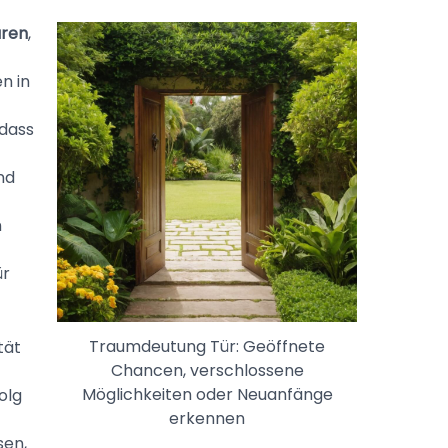
üren
,
n in
dass
nd
n
ür
Traumdeutung Tür: Geöffnete
tät
Chancen, verschlossene
Möglichkeiten oder Neuanfänge
olg
erkennen
sen,