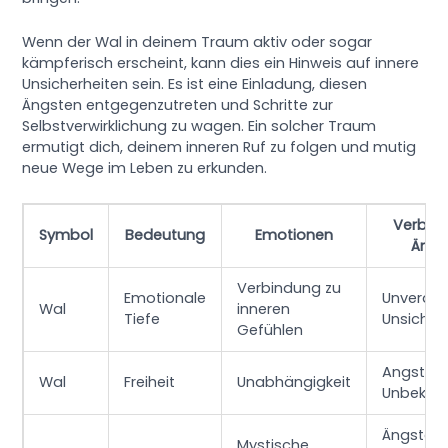
Wenn der Wal in deinem Traum aktiv oder sogar
kämpferisch erscheint, kann dies ein Hinweis auf innere
Unsicherheiten sein. Es ist eine Einladung, diesen
Ängsten entgegenzutreten und Schritte zur
Selbstverwirklichung zu wagen. Ein solcher Traum
ermutigt dich, deinem inneren Ruf zu folgen und mutig
neue Wege im Leben zu erkunden.
Verbor
Symbol
Bedeutung
Emotionen
Ängs
Verbindung zu
Emotionale
Unverarb
Wal
inneren
Tiefe
Unsicher
Gefühlen
Angst v
Wal
Freiheit
Unabhängigkeit
Unbekan
Ängste a
Mystische