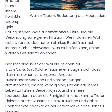
Emotione
n und
innere
Wal im Traum: Bedeutung des Meerestiers
Konflikte
widerspie
geln.
Häufig stehen Wale für
emotionale Tiefe
und die
Verbindung zur eigenen Intuition. Wenn du einen Wal
siehst, könnte das auf ein starkes Bedürfnis nach
innerer Klarheit hinweisen, was dir helfen kann, deine
wahren Gefühle zu erkennen.
Darüber hinaus ist der Wal ein Zeichen für
Transformation
. Solche Träume ermutigen dich dazu,
dich mit deinen verborgenen Ängsten
auseinanderzusetzen und Veränderungen
anzunehmen, die notwendig sind, um ein erfüllteres
Leben zu führen. Diese majestätischen Tiere
repräsentieren auch die Fähigkeit, in unbekannte Tiefen
deines Unterbewusstseins einzutauchen und dabei
unentdeckte Aspekte deiner Persönlichkeit ans Licht zu
bringen.