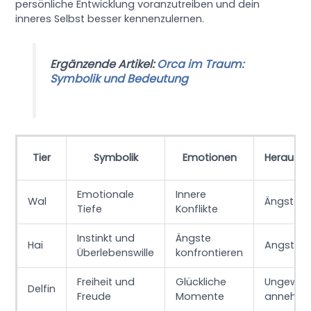
persönliche Entwicklung voranzutreiben und dein
inneres Selbst besser kennenzulernen.
Ergänzende Artikel:
Orca im Traum:
Symbolik und Bedeutung
Tier
Symbolik
Emotionen
Herausfo
Emotionale
Innere
Wal
Ängste b
Tiefe
Konflikte
Instinkt und
Ängste
Hai
Angst vo
Überlebenswille
konfrontieren
Freiheit und
Glückliche
Ungewiss
Delfin
Freude
Momente
annehm