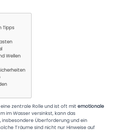
n Tipps
Lasten
al
nd Wellen
icherheiten
e
nden
ine zentrale Rolle und ist oft mit
emotionale
 im Wasser versinkst, kann das
n, insbesondere Überforderung und ein
Solche Träume sind nicht nur Hinweise auf