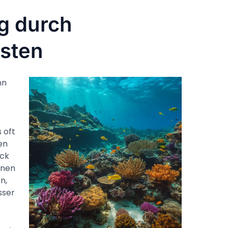
g durch
asten
nn
 oft
en
uck
inen
n,
sser