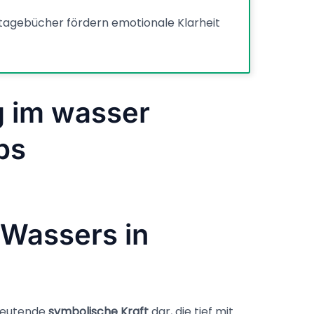
tagebücher fördern emotionale Klarheit
 im wasser
ps
 Wassers in
edeutende
symbolische Kraft
dar, die tief mit