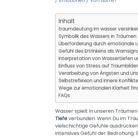
/
Emotionen
/ Von
admin
Inhalt
traumdeutung im wasser versinke
Symbolik des Wassers in Träumen
Überforderung durch emotionale 
Gefühl des Ertrinkens als Warnsign
Interpretation von Wassertiefen u
Einfluss von Stress auf Traumbilder
Verarbeitung von Ängsten und Uns
Selbstreflexion und innere Konflikt
Wege zur emotionalen Klarheit fi
FAQs
Wasser spielt in unseren Träumen e
Tiefe
verbunden. Wenn Du im Traum
vielschichtige Gefühle ausdrücke
intensives Gefühl der Bedrohung. 