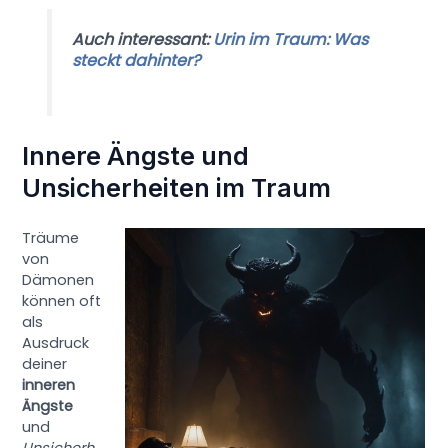
Auch interessant:
Urin im Traum: Was
steckt dahinter?
Innere Ängste und
Unsicherheiten im Traum
Träume
von
Dämonen
können oft
als
Ausdruck
deiner
inneren
Ängste
und
Unsicherh