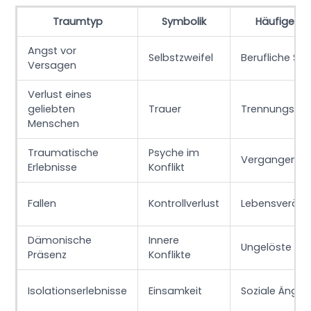
Traumtyp
Symbolik
Häufige T
Angst vor
Selbstzweifel
Berufliche So
Versagen
Verlust eines
geliebten
Trauer
Trennungsan
Menschen
Traumatische
Psyche im
Vergangenhei
Erlebnisse
Konflikt
Fallen
Kontrollverlust
Lebensverän
Dämonische
Innere
Ungelöste Fr
Präsenz
Konflikte
Isolationserlebnisse
Einsamkeit
Soziale Ängst