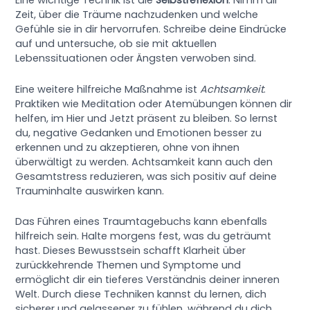
Eine wichtige Technik ist die
Selbstreflexion
. Nimm dir
Zeit, über die Träume nachzudenken und welche
Gefühle sie in dir hervorrufen. Schreibe deine Eindrücke
auf und untersuche, ob sie mit aktuellen
Lebenssituationen oder Ängsten verwoben sind.
Eine weitere hilfreiche Maßnahme ist
Achtsamkeit
.
Praktiken wie Meditation oder Atemübungen können dir
helfen, im Hier und Jetzt präsent zu bleiben. So lernst
du, negative Gedanken und Emotionen besser zu
erkennen und zu akzeptieren, ohne von ihnen
überwältigt zu werden. Achtsamkeit kann auch den
Gesamtstress reduzieren, was sich positiv auf deine
Trauminhalte auswirken kann.
Das Führen eines Traumtagebuchs kann ebenfalls
hilfreich sein. Halte morgens fest, was du geträumt
hast. Dieses Bewusstsein schafft Klarheit über
zurückkehrende Themen und Symptome und
ermöglicht dir ein tieferes Verständnis deiner inneren
Welt. Durch diese Techniken kannst du lernen, dich
sicherer und gelassener zu fühlen, während du dich