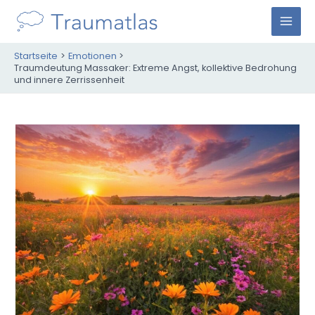
Zum
Inhalt
M
springen
Startseite
Emotionen
A
Traumdeutung Massaker: Extreme Angst, kollektive Bedrohung
und innere Zerrissenheit
I
N
M
E
N
U