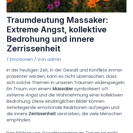
Traumdeutung Massaker:
Extreme Angst, kollektive
Bedrohung und innere
Zerrissenheit
/
Emotionen
/ Von
admin
In der heutigen Zeit, in der Gewalt und Konflikte immer
präsenter werden, kann es nicht überraschen, dass
sich solche Themen in unseren Träumen widerspiegeln.
Ein Traum von einem
Massaker
symbolisiert oft
extreme Angst
und die Wahrnehmung einer kollektiven
Bedrohung. Diese eindringlichen Bilder können
tieferliegende emotionale Reaktionen aufzeigen und
die innere
Zerrissenheit
verstärken, die viele Menschen
empfinden.
Das Erleben von Gewaltszenarien im Traum ist nicht