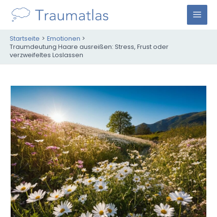
Zum
Inhalt
M
springen
Startseite
Emotionen
A
Traumdeutung Haare ausreißen: Stress, Frust oder
verzweifeltes Loslassen
I
N
M
E
N
U