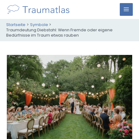
Zum
Inhalt
M
springen
Startseite
Symbole
A
Traumdeutung Diebstahl: Wenn Fremde oder eigene
Bedürfnisse im Traum etwas rauben
I
N
M
E
N
U