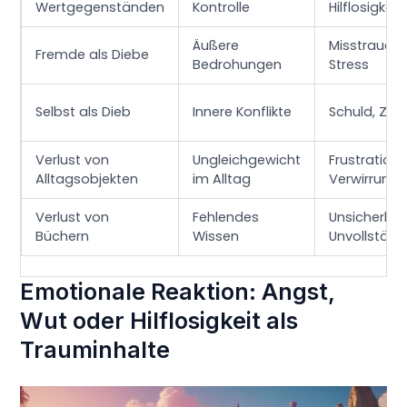
Wertgegenständen
Kontrolle
Hilflosigkeit
Äußere
Misstrauen,
Fremde als Diebe
Bedrohungen
Stress
Selbst als Dieb
Innere Konflikte
Schuld, Zög
Verlust von
Ungleichgewicht
Frustration,
Alltagsobjekten
im Alltag
Verwirrung
Verlust von
Fehlendes
Unsicherheit
Büchern
Wissen
Unvollständ
Emotionale Reaktion: Angst,
Wut oder Hilflosigkeit als
Trauminhalte