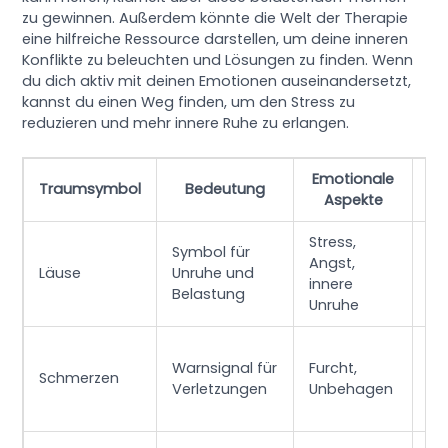
zu gewinnen. Außerdem könnte die Welt der Therapie
eine hilfreiche Ressource darstellen, um deine inneren
Konflikte zu beleuchten und Lösungen zu finden. Wenn
du dich aktiv mit deinen Emotionen auseinandersetzt,
kannst du einen Weg finden, um den Stress zu
reduzieren und mehr innere Ruhe zu erlangen.
Emotionale
Traumsymbol
Bedeutung
Aspekte
Stress,
Un
Symbol für
Angst,
Pr
Läuse
Unruhe und
innere
em
Belastung
Unruhe
Ko
Ig
Warnsignal für
Furcht,
Em
Schmerzen
Verletzungen
Unbehagen
kö
Be