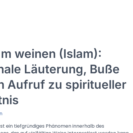
m weinen (Islam):
nale Läuterung, Buße
n Aufruf zu spiritueller
tnis
n
st ein tiefgründiges Phänomen innerhalb des