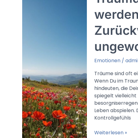
Vorzeichen
oder
werden
spirituelle
Erleichterung
Zurück
ungewo
Emotionen
/
admi
Träume sind oft e
Wenn Du im Traum 
hindeuten, die Dei
spiegelt vielleich
besorgniserregen
Leben abspielen.
Kontrollgefühls
Traumdeutung
Weiterlesen »