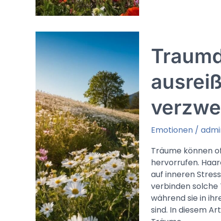
geschubst
werden:
Äußere
Einflüsse,
Traumd
Zurückweisung
oder
ungewollte
ausreiß
Veränderungen
verzwei
Emotionen
/
admi
Träume können of
hervorrufen. Haar
auf inneren Stres
verbinden solche 
während sie in i
sind. In diesem A