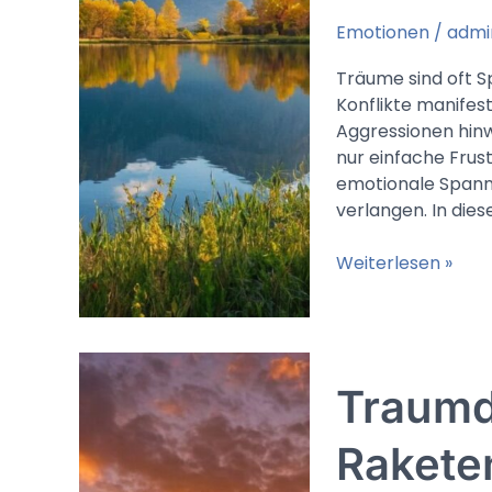
Emotionen
/
admi
Träume sind oft S
Konflikte manifes
Aggressionen hinwe
nur einfache Frust
emotionale Spann
verlangen. In die
Traumdeutung
Weiterlesen »
Wutausbruch:
Unterdrückte
Aggressionen,
Frust
Traum
und
der
Ruf
Raketen
nach