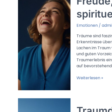
Freude
spiritu
Emotionen
/
admi
Träume sind faszi
Erkenntnisse übe
Lachen im Traum w
und guten Vorzeic
Traumerlebnis eine
auf bevorstehende
Lachen
Weiterlesen »
im
Traum
(Islam):
Freude,
Traumd
gute