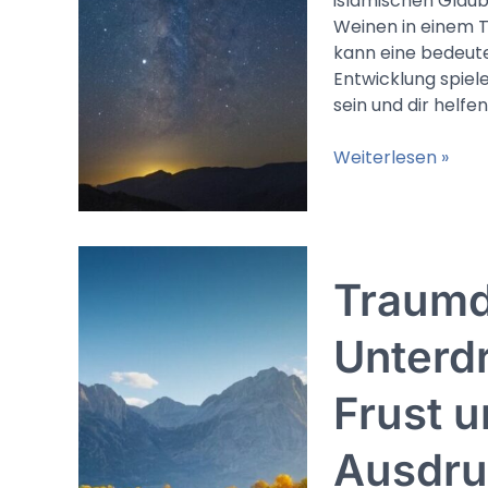
islamischen Glaube
Weinen in einem 
kann eine bedeuten
Entwicklung spiel
sein und dir helfe
Im
Weiterlesen »
Traum
weinen
(Islam):
Emotionale
Traumd
Läuterung,
Buße
oder
Unterd
ein
Aufruf
Frust u
zu
spiritueller
Ausdru
Erkenntnis