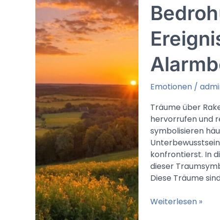
klarem
Bedrohu
Ausdruck
Ereigni
Alarmb
Emotionen
/
admi
Träume über Rake
hervorrufen und r
symbolisieren häu
Unterbewusstsein 
konfrontierst. In
dieser Traumsymbo
Diese Träume sind
Traumdeutung
Weiterlesen »
Raketenangriff: