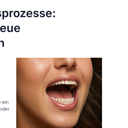
prozesse:
neue
n
f
 ein
 oder