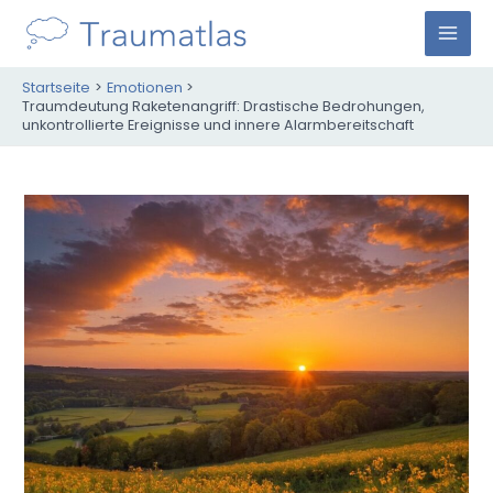
Zum
Inhalt
M
springen
Startseite
Emotionen
A
Traumdeutung Raketenangriff: Drastische Bedrohungen,
unkontrollierte Ereignisse und innere Alarmbereitschaft
I
N
M
E
N
U