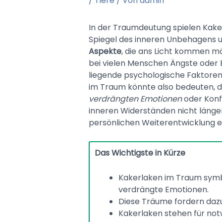
/
Tiere
/ Von
admin
In der Traumdeutung spielen Kakerl
Spiegel des inneren Unbehagens u
Aspekte
, die ans Licht kommen mö
bei vielen Menschen Ängste oder E
liegende psychologische Faktoren
im Traum könnte also bedeuten, da
verdrängten Emotionen
oder Konfli
inneren Widerständen nicht länge
persönlichen Weiterentwicklung ei
Das Wichtigste in Kürze
Kakerlaken im Traum symb
verdrängte Emotionen.
Diese Träume fordern dazu 
Kakerlaken stehen für not