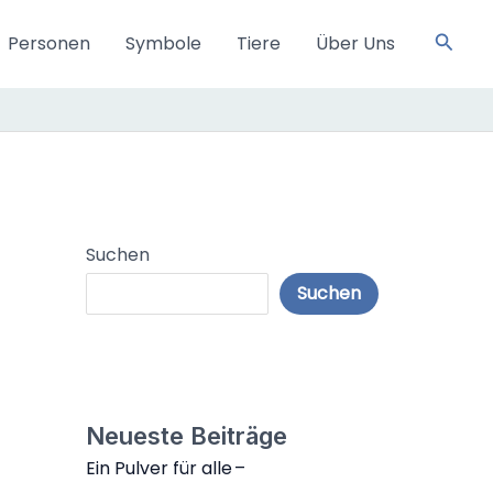
S
Personen
Symbole
Tiere
Über Uns
u
c
h
e
n
Suchen
Suchen
Neueste Beiträge
Ein Pulver für alle –