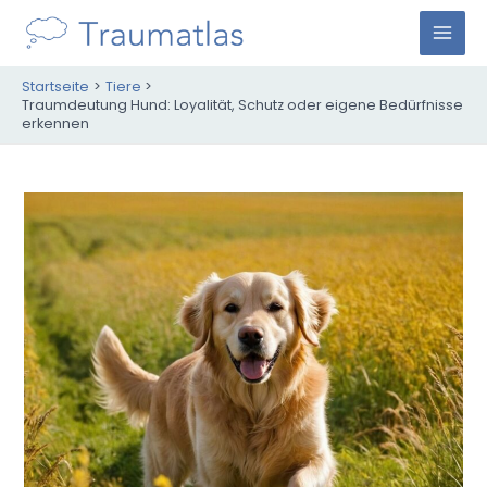
Zum
Inhalt
M
springen
Startseite
Tiere
A
Traumdeutung Hund: Loyalität, Schutz oder eigene Bedürfnisse
erkennen
I
N
M
E
N
U