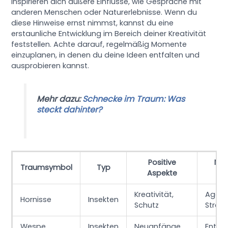
inspirieren dich äußere Einflüsse, wie Gespräche mit
anderen Menschen oder Naturerlebnisse. Wenn du
diese Hinweise ernst nimmst, kannst du eine
erstaunliche Entwicklung im Bereich deiner Kreativität
feststellen. Achte darauf, regelmäßig Momente
einzuplanen, in denen du deine Ideen entfalten und
ausprobieren kannst.
Mehr dazu:
Schnecke im Traum: Was
steckt dahinter?
Positive
Neg
Traumsymbol
Typ
Aspekte
As
Kreativität,
Aggre
Hornisse
Insekten
Schutz
Stress
Wespe
Insekten
Neuanfänge
Enttä