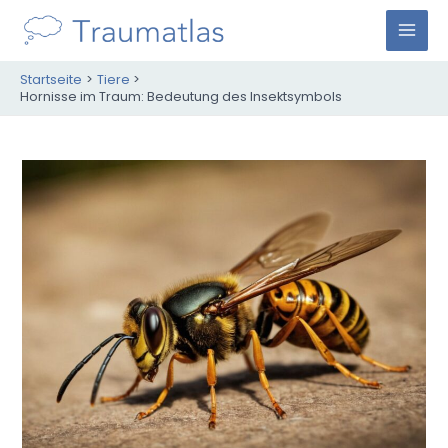
Zum
Inhalt
M
springen
Startseite
Tiere
A
Hornisse im Traum: Bedeutung des Insektsymbols
I
N
M
E
N
U