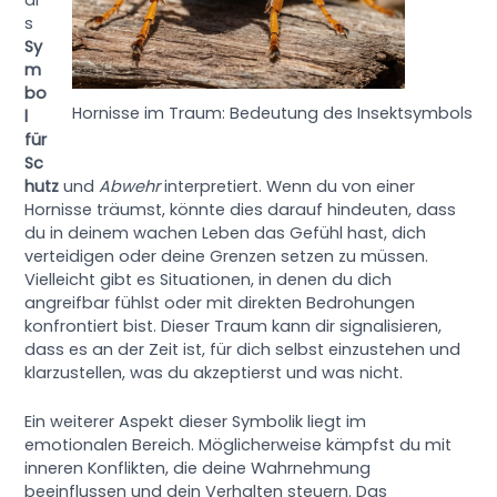
s
Sy
m
bo
Hornisse im Traum: Bedeutung des Insektsymbols
l
für
Sc
hutz
und
Abwehr
interpretiert. Wenn du von einer
Hornisse träumst, könnte dies darauf hindeuten, dass
du in deinem wachen Leben das Gefühl hast, dich
verteidigen oder deine Grenzen setzen zu müssen.
Vielleicht gibt es Situationen, in denen du dich
angreifbar fühlst oder mit direkten Bedrohungen
konfrontiert bist. Dieser Traum kann dir signalisieren,
dass es an der Zeit ist, für dich selbst einzustehen und
klarzustellen, was du akzeptierst und was nicht.
Ein weiterer Aspekt dieser Symbolik liegt im
emotionalen Bereich. Möglicherweise kämpfst du mit
inneren Konflikten, die deine Wahrnehmung
beeinflussen und dein Verhalten steuern. Das