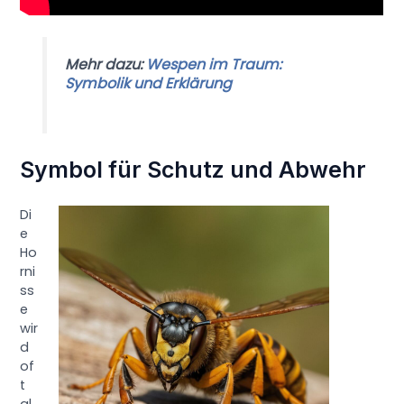
Mehr dazu:
Wespen im Traum:
Symbolik und Erklärung
Symbol für Schutz und Abwehr
Di
e
Ho
rni
ss
e
wir
d
of
t
al