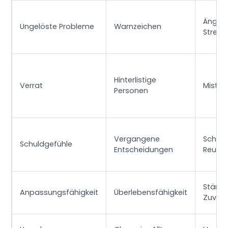
Ängste
Ungelöste Probleme
Warnzeichen
Stress
Hinterlistige
Verrat
Mistra
Personen
Vergangene
Scham
Schuldgefühle
Entscheidungen
Reue
Stärke,
Anpassungsfähigkeit
Überlebensfähigkeit
Zuvers