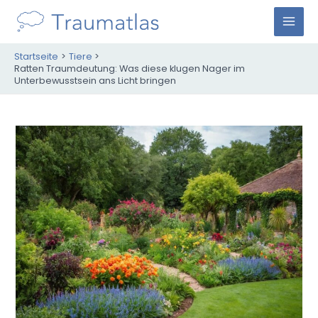
Zum
Inhalt
M
springen
Startseite
Tiere
A
Ratten Traumdeutung: Was diese klugen Nager im
Unterbewusstsein ans Licht bringen
I
N
M
E
N
U