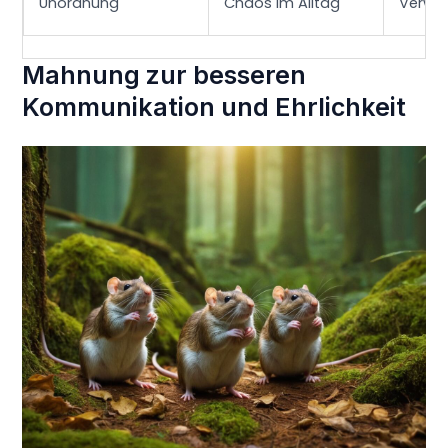
Unordnung
Chaos im Alltag
Verwir
Mahnung zur besseren
Kommunikation und Ehrlichkeit