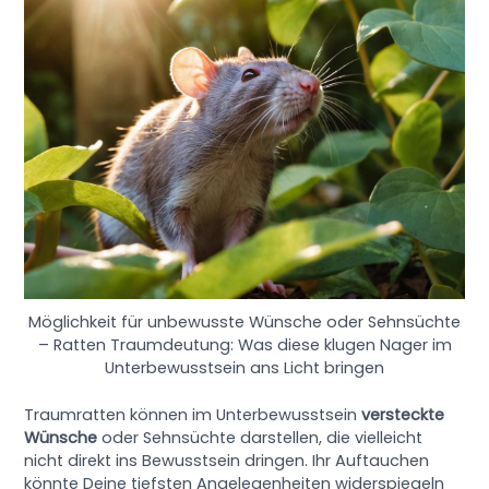
Möglichkeit für unbewusste Wünsche oder Sehnsüchte
– Ratten Traumdeutung: Was diese klugen Nager im
Unterbewusstsein ans Licht bringen
Traumratten können im Unterbewusstsein
versteckte
Wünsche
oder Sehnsüchte darstellen, die vielleicht
nicht direkt ins Bewusstsein dringen. Ihr Auftauchen
könnte Deine tiefsten Angelegenheiten widerspiegeln