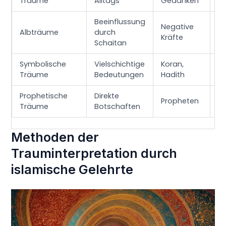
Träume
Alltags
Gedanken
S
Beeinflussung
Negative
An
Albträume
durch
Kräfte
Ve
Schaitan
Symbolische
Vielschichtige
Koran,
Wa
Träume
Bedeutungen
Hadith
Ti
Prophetische
Direkte
E
Propheten
Träume
Botschaften
W
Methoden der
Trauminterpretation durch
islamische Gelehrte