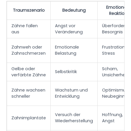
Emotionale
Traumszenario
Bedeutung
Reaktion
Zähne fallen
Angst vor
Überforderun
aus
Veränderung
Besorgnis
Zahnweh oder
Emotionale
Frustration,
Zahnschmerzen
Belastung
Stress
Gelbe oder
Scham,
Selbstkritik
verfärbte Zähne
Unsicherheit
Zähne wachsen
Wachstum und
Optimismus,
schneller
Entwicklung
Neubeginn
Versuch der
Hoffnung,
Zahnimplantate
Wiederherstellung
Angst