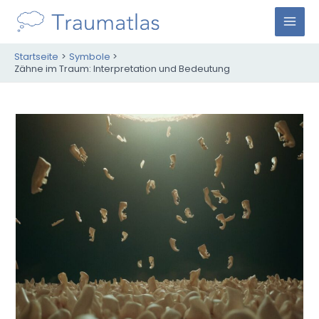
Zum
Inhalt
M
springen
Startseite
Symbole
A
Zähne im Traum: Interpretation und Bedeutung
I
N
M
E
N
U