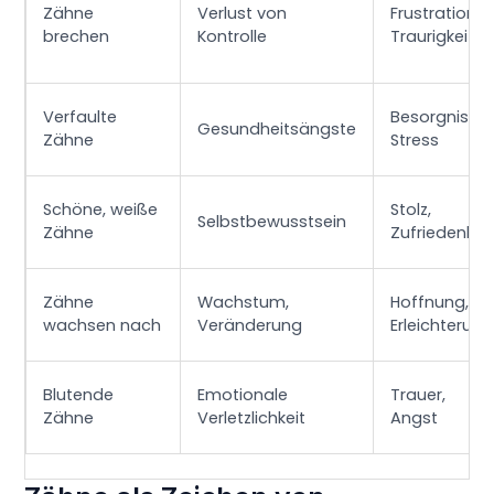
Zähne
Verlust von
Frustration,
brechen
Kontrolle
Traurigkeit
Verfaulte
Besorgnis,
Gesundheitsängste
Zähne
Stress
Schöne, weiße
Stolz,
Selbstbewusstsein
Zähne
Zufriedenhei
Zähne
Wachstum,
Hoffnung,
wachsen nach
Veränderung
Erleichterung
Blutende
Emotionale
Trauer,
Zähne
Verletzlichkeit
Angst