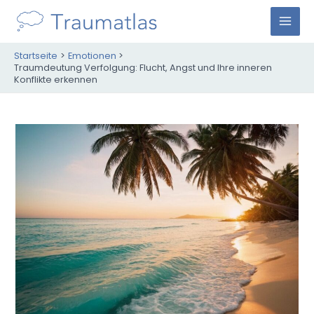
Zum
Inhalt
M
springen
Startseite
Emotionen
A
Traumdeutung Verfolgung: Flucht, Angst und Ihre inneren
Konflikte erkennen
I
N
M
E
N
U