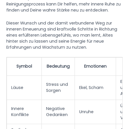
Reinigungsprozess kann Dir helfen, mehr innere Ruhe zu
finden und Deine wahre Stärke neu zu entdecken.
Dieser Wunsch und der damit verbundene Weg zur
inneren Erneuerung sind kraftvolle Schritte in Richtung
eines erfüllteren Lebensgefühls, wo man lernt, Altes
hinter sich zu lassen und seine Energie für neue
Erfahrungen und Wachstum zu nutzen.
Mö
Symbol
Bedeutung
Emotionen
Ak
Erk
Stress und
Läuse
Ekel, Scham
und
Sorgen
Ana
Übe
Innere
Negative
Unruhe
und
Konflikte
Gedanken
Ver