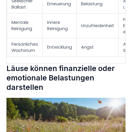
Seelischer
Altl
Erneuerung
Belastung
Ballast
Los
Neg
Mentale
Innere
Unzufriedenheit
Einf
Reinigung
Reinigung
elim
Persönliches
Akti
Entwicklung
Angst
Wachstum
Str
Läuse können finanzielle oder
emotionale Belastungen
darstellen