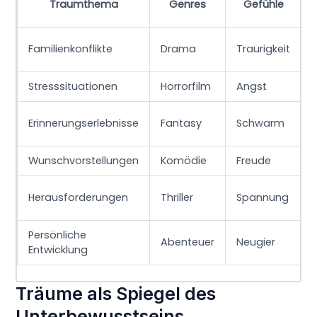
Traumthema
Genres
Gefühle
Familienkonflikte
Drama
Traurigkeit
Stresssituationen
Horrorfilm
Angst
Erinnerungserlebnisse
Fantasy
Schwarm
Wunschvorstellungen
Komödie
Freude
Herausforderungen
Thriller
Spannung
Persönliche
Abenteuer
Neugier
Entwicklung
Träume als Spiegel des
Unterbewusstseins