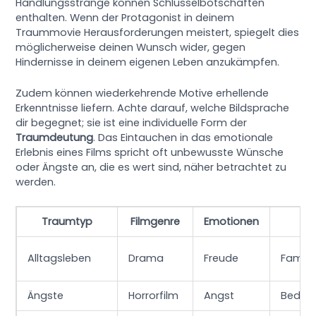
Handlungsstränge können Schlüsselbotschaften
enthalten. Wenn der Protagonist in deinem
Traummovie Herausforderungen meistert, spiegelt dies
möglicherweise deinen Wunsch wider, gegen
Hindernisse in deinem eigenen Leben anzukämpfen.
Zudem können wiederkehrende Motive erhellende
Erkenntnisse liefern. Achte darauf, welche Bildsprache
dir begegnet; sie ist eine individuelle Form der
Traumdeutung
. Das Eintauchen in das emotionale
Erlebnis eines Films spricht oft unbewusste Wünsche
oder Ängste an, die es wert sind, näher betrachtet zu
werden.
Traumtyp
Filmgenre
Emotionen
Alltagsleben
Drama
Freude
Famili
Ängste
Horrorfilm
Angst
Bedro