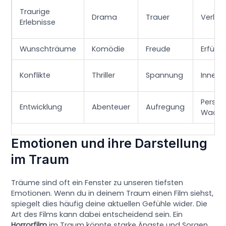
Traurige
Drama
Trauer
Verlus
Erlebnisse
Wunschträume
Komödie
Freude
Erfüll
Konflikte
Thriller
Spannung
Innere 
Persön
Entwicklung
Abenteuer
Aufregung
Wach
Emotionen und ihre Darstellung
im Traum
Träume sind oft ein Fenster zu unseren tiefsten
Emotionen. Wenn du in deinem Traum einen Film siehst,
spiegelt dies häufig deine aktuellen Gefühle wider. Die
Art des Films kann dabei entscheidend sein. Ein
Horrorfilm
im Traum könnte starke Ängste und Sorgen