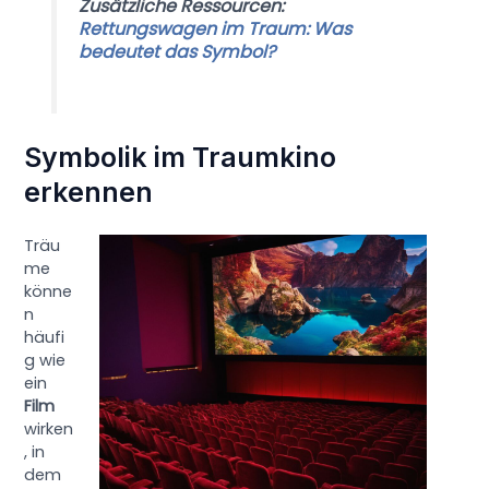
Zusätzliche Ressourcen:
Rettungswagen im Traum: Was
bedeutet das Symbol?
Symbolik im Traumkino
erkennen
Träu
me
könne
n
häufi
g wie
ein
Film
wirken
, in
dem