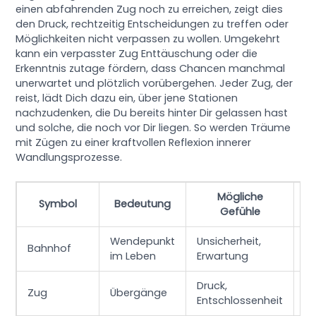
einen abfahrenden Zug noch zu erreichen, zeigt dies
den Druck, rechtzeitig Entscheidungen zu treffen oder
Möglichkeiten nicht verpassen zu wollen. Umgekehrt
kann ein verpasster Zug Enttäuschung oder die
Erkenntnis zutage fördern, dass Chancen manchmal
unerwartet und plötzlich vorübergehen. Jeder Zug, der
reist, lädt Dich dazu ein, über jene Stationen
nachzudenken, die Du bereits hinter Dir gelassen hast
und solche, die noch vor Dir liegen. So werden Träume
mit Zügen zu einer kraftvollen Reflexion innerer
Wandlungsprozesse.
Mögliche
H
Symbol
Bedeutung
Gefühle
Wendepunkt
Unsicherheit,
W
Bahnhof
im Leben
Erwartung
Z
Druck,
Fa
Zug
Übergänge
Entschlossenheit
V