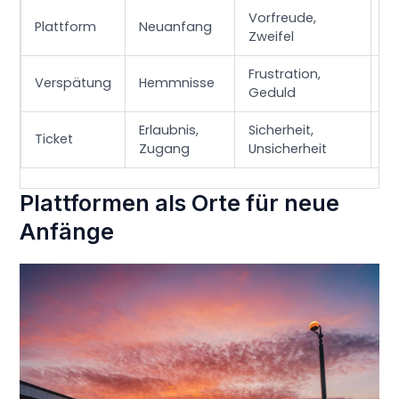
Vorfreude,
Au
Plattform
Neuanfang
Zweifel
W
Frustration,
W
Verspätung
Hemmnisse
Geduld
U
Erlaubnis,
Sicherheit,
Ka
Ticket
Zugang
Unsicherheit
Ve
Plattformen als Orte für neue
Anfänge